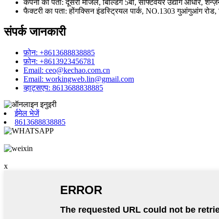
कंपनी का पता: दूसरी मंजिल, बिल्डिंग 5बी, सॉफ्टवेयर उद्योग आधार, शेन्ज़ेन
फैक्टरी का पता: होंगक्सिन इंडस्ट्रियल पार्क, NO.1303 गुआंगुआंग रोड,
संपर्क जानकारी
फ़ोन: +8613688838885
फ़ोन: +8613923456781
Email: ceo@kechao.com.cn
Email: workingweb.lin@gmail.com
व्हाट्सएप: 8613688838885
ईमेल भेजें
8613688838885
x