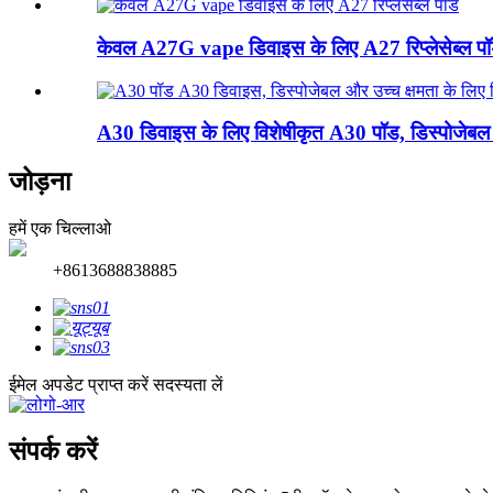
केवल A27G vape डिवाइस के लिए A27 रिप्लेसेब्ल प
A30 डिवाइस के लिए विशेषीकृत A30 पॉड, डिस्पोजेबल
जोड़ना
हमें एक चिल्लाओ
+8613688838885
ईमेल अपडेट प्राप्त करें
सदस्यता लें
संपर्क करें