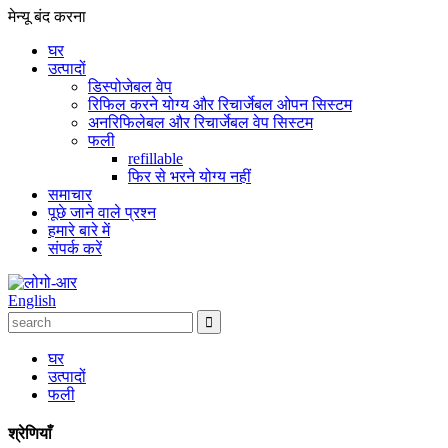
मेन्यू
बंद करना
घर
उत्पादों
डिस्पोजेबल वेप
रिफिल करने योग्य और रिचार्जेबल ओपन सिस्टम
अनरिफिलेबल और रिचार्जेबल वेप सिस्टम
फली
refillable
फिर से भरने योग्य नहीं
समाचार
पूछे जाने वाले प्रश्न
हमारे बारे में
संपर्क करें
English
घर
उत्पादों
फली
श्रेणियाँ