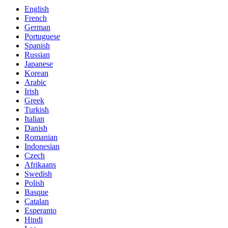
English
French
German
Portuguese
Spanish
Russian
Japanese
Korean
Arabic
Irish
Greek
Turkish
Italian
Danish
Romanian
Indonesian
Czech
Afrikaans
Swedish
Polish
Basque
Catalan
Esperanto
Hindi