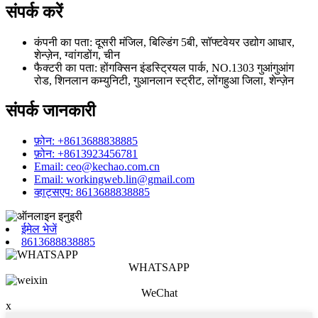
संपर्क करें
कंपनी का पता: दूसरी मंजिल, बिल्डिंग 5बी, सॉफ्टवेयर उद्योग आधार,
शेन्ज़ेन, ग्वांगडोंग, चीन
फैक्टरी का पता: होंगक्सिन इंडस्ट्रियल पार्क, NO.1303 गुआंगुआंग
रोड, शिनलान कम्युनिटी, गुआनलान स्ट्रीट, लोंगहुआ जिला, शेन्ज़ेन
संपर्क जानकारी
फ़ोन: +8613688838885
फ़ोन: +8613923456781
Email: ceo@kechao.com.cn
Email: workingweb.lin@gmail.com
व्हाट्सएप: 8613688838885
ईमेल भेजें
8613688838885
WHATSAPP
WeChat
x