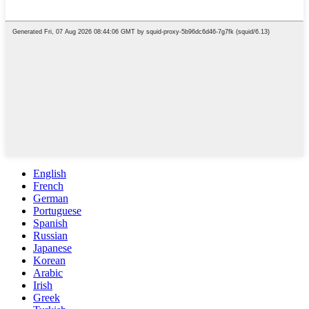
English
French
German
Portuguese
Spanish
Russian
Japanese
Korean
Arabic
Irish
Greek