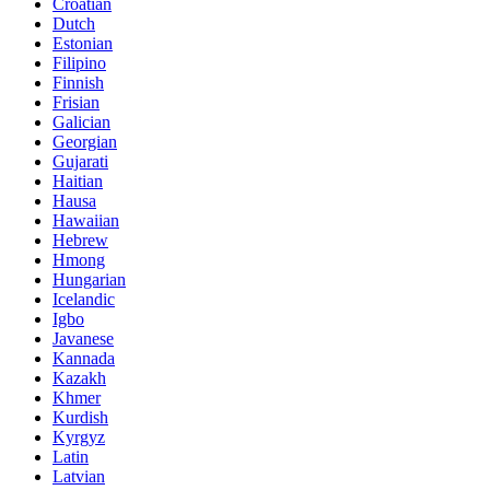
Croatian
Dutch
Estonian
Filipino
Finnish
Frisian
Galician
Georgian
Gujarati
Haitian
Hausa
Hawaiian
Hebrew
Hmong
Hungarian
Icelandic
Igbo
Javanese
Kannada
Kazakh
Khmer
Kurdish
Kyrgyz
Latin
Latvian