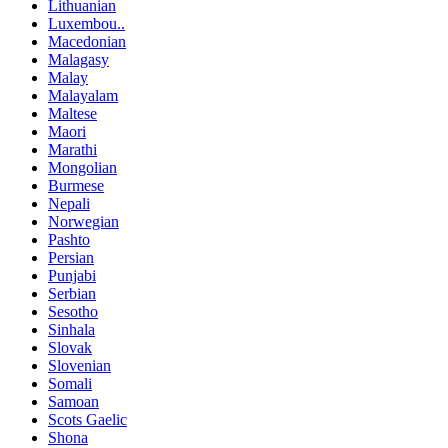
Lithuanian
Luxembou..
Macedonian
Malagasy
Malay
Malayalam
Maltese
Maori
Marathi
Mongolian
Burmese
Nepali
Norwegian
Pashto
Persian
Punjabi
Serbian
Sesotho
Sinhala
Slovak
Slovenian
Somali
Samoan
Scots Gaelic
Shona